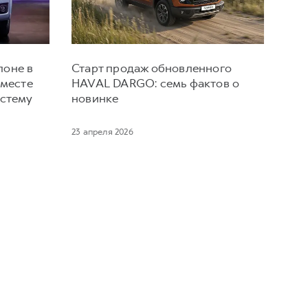
лоне в
Старт продаж обновленного
вместе
HAVAL DARGO: семь фактов о
истему
новинке
23 апреля 2026