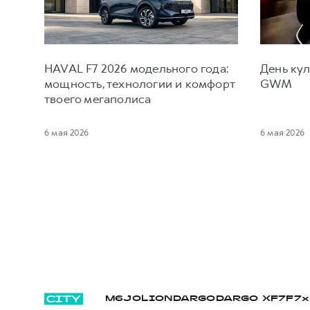
HAVAL F7 2026 модельного года:
День кул
мощность, технологии и комфорт
GWM
твоего мегаполиса
6 мая 2026
6 мая 2026
M6
JOLION
DARGO
DARGO Х
F7
F7x