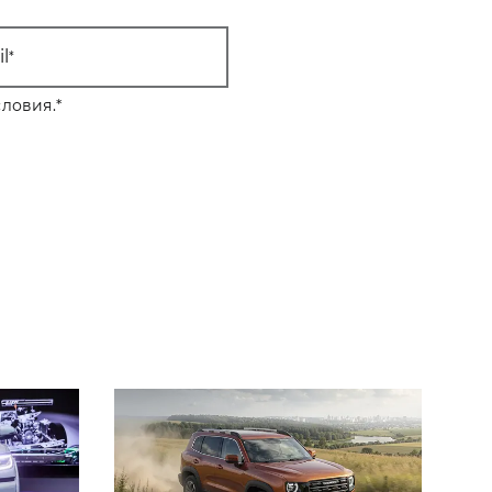
l
ловия.
*