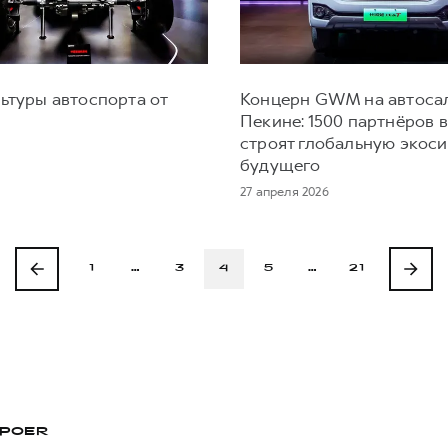
ьтуры автоспорта от
Концерн GWM на автоса
Пекине: 1500 партнёров 
строят глобальную экос
будущего
27 апреля 2026
1
…
3
4
5
…
21
POER