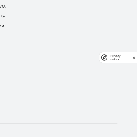
GWM
+»
ии
Privacy
notice