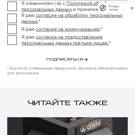
Я ознакомлен (-а) с
Политикой обработки
Privacy
персональных данных
и принимаю условия.
*
notice
Я даю
согласие на обработку персональных
данных
.
*
Я даю
согласие на коммуникацию
.
*
Я даю
согласие на предоставление
персональных данных третьим лицам.
*
ПОДПИСАТЬСЯ
* Все поля, отмеченные звездочкой, являются обязательными
для заполнения.
ЧИТАЙТЕ ТАКЖЕ