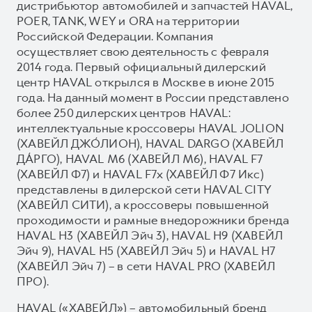
дистрибьютор автомобилей и запчастей HAVAL,
POER, TANK, WEY и ORA на территории
Российской Федерации. Компания
осуществляет свою деятельность с февраля
2014 года. Первый официальный дилерский
центр HAVAL открылся в Москве в июне 2015
года. На данный момент в России представлено
более 250 дилерских центров HAVAL:
интеллектуальные кроссоверы HAVAL JOLION
(ХАВЕЙЛ ДЖО́ЛИОН), HAVAL DARGO (ХАВЕЙЛ
ДА́РГО), HAVAL М6 (ХАВЕЙЛ M6), HAVAL F7
(ХАВЕЙЛ Ф7) и HAVAL F7x (ХАВЕЙЛ Ф7 Икс)
представлены в дилерской сети HAVAL CITY
(ХАВЕЙЛ СИТИ), а кроссоверы повышенной
проходимости и рамные внедорожники бренда
HAVAL H3 (ХАВЕЙЛ Эйч 3), HAVAL H9 (ХАВЕЙЛ
Эйч 9), HAVAL H5 (ХАВЕЙЛ Эйч 5) и HAVAL H7
(ХАВЕЙЛ Эйч 7) – в сети HAVAL PRO (ХАВЕЙЛ
ПРО).
HAVAL («ХАВЕЙЛ») – автомобильный бренд