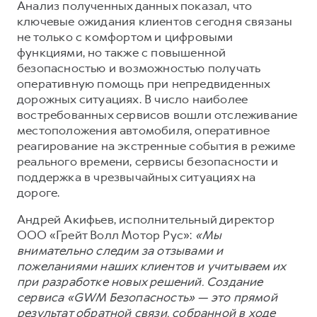
Сервис для корпоративных клиентов
Анализ полученных данных показал, что
ключевые ожидания клиентов сегодня связаны
HAVAL Лизинг
АКСЕССУАРЫ HAVAL
не только с комфортом и цифровыми
Автомобильные аксессуары
функциями, но также с повышенной
безопасностью и возможностью получать
АКСЕССУАРЫ HAVAL
Коллекция CITY
оперативную помощь при непредвиденных
Автомобильные аксессуары
Коллекция Базовая
дорожных ситуациях. В число наиболее
востребованных сервисов вошли отслеживание
Коллекция CITY
Коллекция Детская
местоположения автомобиля, оперативное
Коллекция Базовая
реагирование на экстренные события в режиме
реального времени, сервисы безопасности и
Коллекция Детская
поддержка в чрезвычайных ситуациях на
дороге.
Андрей Акифьев, исполнительный директор
ООО «Грейт Волл Мотор Рус»:
«Мы
внимательно следим за отзывами и
пожеланиями наших клиентов и учитываем их
при разработке новых решений. Создание
сервиса «GWM Безопасность» — это прямой
результат обратной связи, собранной в ходе