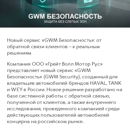
Тест-драйв
СЕРВИСНОЕ ОБСЛУЖИВАНИЕ
О дилере
Трейд-ин
Нулевое ТО
Наша команда
DARGO
DARGO X
Программа «Помощь на дороге»
Контакты
от 3 199 000 ₽
от 3 499 000 ₽
КРЕДИТ И СТРАХОВАНИЕ
Регламенты технического обслуживания
Новый сервис «GWM Безопасность»: от
обратной связи клиентов – к реальным
Кредитный калькулятор
Электронный ПТС
решениям
Страхование
Компания ООО «Грейт Волл Мотор Рус»
Кредит
ПОДДЕРЖКА
представляет новый сервис «GWM
F7
F7X
GWM Безопасность
от 2 899 000 ₽
от 3 599 000 ₽
Безопасность» (GWM Security), созданный для
владельцев автомобилей брендов HAVAL, TANK
КОРПОРАТИВНЫМ КЛИЕНТАМ
Гарантия HAVAL
и WEY в России. Новое решение разработано на
Для малого бизнеса
Мобильное приложение GWM
базе системной работы с обратной связью,
полученной от клиентов, а также внутреннего
Корпоративным клиентам
Программа «HAVAL Защита+»
исследования, проведенного компанией среди
Крупным корпоративным клиентам
Руководства по эксплуатации
действующих пользователей автомобилей
POER
концерна на российском рынке.
от 3 449 000 ₽
Система управления автопарком
Подписки