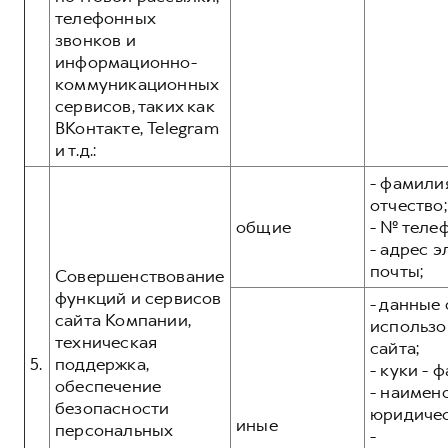
телефонных
звонков и
информационно-
коммуникационных
сервисов, таких как
ВКонтакте, Telegram
и т.д.:
- фамилия
отчество;
общие
- № теле
- адрес 
почты;
Совершенствование
функций и сервисов
- данные 
сайта Компании,
использо
техническая
сайта;
5.
поддержка,
- куки - 
обеспечение
- наимен
безопасности
юридичес
иные
персональных
-