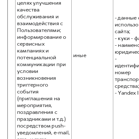
целях улучшения
качества
обслуживания и
- данные 
взаимодействия с
использо
Пользователями;
сайта;
информирование о
- куки - 
сервисных
- наимен
кампаниях и
юридичес
иные
потенциальной
-
коммуникации при
идентиф
условии
номер
возникновения
транспор
триггерного
средства;
события
- Yandex I
(приглашения на
мероприятия,
поздравления с
праздниками и т.д.)
посредством push-
уведомлений, e-mail,