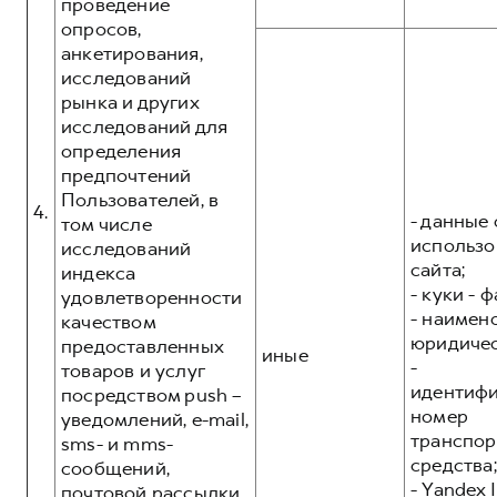
проведение
опросов,
анкетирования,
исследований
рынка и других
исследований для
определения
предпочтений
Пользователей, в
4.
- данные 
том числе
использо
исследований
сайта;
индекса
- куки - 
удовлетворенности
- наимен
качеством
юридичес
предоставленных
иные
-
товаров и услуг
идентиф
посредством push –
номер
уведомлений, e-mail,
транспор
sms- и mms-
средства;
сообщений,
- Yandex I
почтовой рассылки,