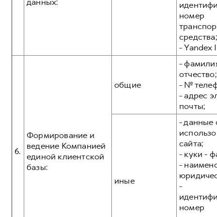
данных:
идентиф
номер
транспор
средства;
- Yandex I
- фамилия
отчество;
общие
- № теле
- адрес 
почты;
- данные 
использо
Формирование и
сайта;
ведение Компанией
6.
- куки - 
единой клиентской
- наимен
базы:
юридичес
иные
-
идентиф
номер