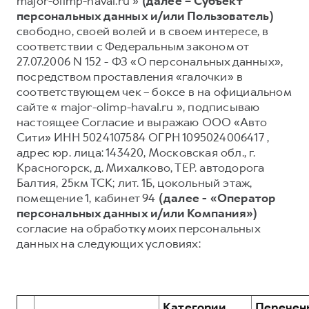
major-olimp-haval.ru »
(далее – Субъект
персональных данных и/или Пользователь)
Тест-драйв
СЕРВИСНОЕ ОБСЛУЖИВАНИЕ
О дилере
свободно, своей волей и в своем интересе, в
Трейд-ин
Нулевое ТО
Наша команда
соответствии с Федеральным законом от
27.07.2006 N 152 - ФЗ «О персональных данных»,
DARGO
DARGO X
Программа «Помощь на дороге»
Контакты
от 3 199 000 ₽
от 3 499 000 ₽
посредством проставления «галочки» в
КРЕДИТ И СТРАХОВАНИЕ
Регламенты технического обслуживания
соответствующем чек – боксе в на официальном
сайте « major-olimp-haval.ru », подписываю
Кредитный калькулятор
Электронный ПТС
настоящее Согласие и выражаю ООО «Авто
Страхование
Сити» ИНН 5024107584 ОГРН 1095024006417 ,
адрес юр. лица: 143420, Московская обл., г.
Кредит
ПОДДЕРЖКА
Красногорск, д. Михалково, ТЕР. автодорога
F7
F7X
GWM Безопасность
от 2 899 000 ₽
от 3 599 000 ₽
Балтия, 25км ТСК; лит. 1Б, цокольный этаж,
помещение 1, кабинет 94
(далее - «Оператор
КОРПОРАТИВНЫМ КЛИЕНТАМ
Гарантия HAVAL
персональных данных и/или Компания»)
Для малого бизнеса
Мобильное приложение GWM
согласие на обработку моих персональных
данных на следующих условиях:
Корпоративным клиентам
Программа «HAVAL Защита+»
Крупным корпоративным клиентам
Руководства по эксплуатации
POER
от 3 449 000 ₽
Система управления автопарком
Подписки
Категории
Перечен