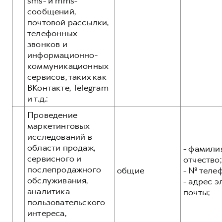
sms- и mms-
сообщений,
почтовой рассылки,
телефонных
звонков и
информационно-
коммуникационных
сервисов, таких как
ВКонтакте, Telegram
и т.д.:
Проведение
маркетинговых
исследований в
области продаж,
- фамилия
сервисного и
отчество;
послепродажного
общие
- № теле
обслуживания,
- адрес 
аналитика
почты;
пользовательского
интереса,