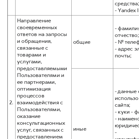
средства;
- Yandex I
Направление
своевременных
- фамилия
ответов на запросы
отчество;
и обращения,
общие
- № теле
связанные с
- адрес 
товарами и
почты;
услугами,
предоставляемыми
Пользователями и
ее партнерами,
оптимизация
- данные 
процессов
использо
2.
взаимодействия с
сайта;
Пользователями,
- куки - 
оказание
- наимен
консультационных
юридичес
иные
услуг, связанных с
-
предоставлением