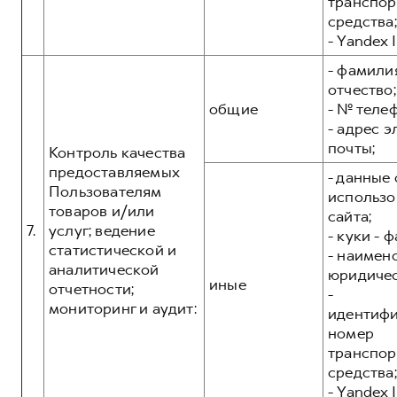
транспор
средства;
- Yandex I
- фамилия
отчество;
общие
- № теле
- адрес 
почты;
Контроль качества
предоставляемых
- данные 
Пользователям
использо
товаров и/или
сайта;
7.
услуг; ведение
- куки - 
статистической и
- наимен
аналитической
юридичес
иные
отчетности;
-
мониторинг и аудит:
идентиф
номер
транспор
средства;
- Yandex I