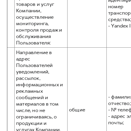
идентиф
товаров и услуг
номер
Компании,
транспор
осуществление
средства;
мониторинга,
- Yandex I
контроля продаж и
обслуживания
Пользователя:
Направление в
адрес
Пользователей
уведомлений,
рассылок,
информационных и
рекламных
- фамилия
сообщений и
отчество;
материалов в том
общие
- № теле
числе, но не
- адрес 
ограничиваясь, о
почты;
продукции и
услугах Компании,