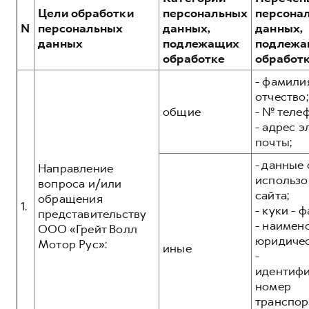
Сервис для корпоративных клиентов
Цели обработки
персональных
персона
HAVAL Лизинг
АКСЕССУАРЫ HAVAL
N
персональных
данных,
данных,
данных
подлежащих
подлежа
Автомобильные аксессуары
обработке
обработ
АКСЕССУАРЫ HAVAL
Коллекция CITY
- фамилия
Автомобильные аксессуары
Коллекция Базовая
отчество;
общие
- № теле
Коллекция CITY
Коллекция Детская
- адрес 
Коллекция Базовая
почты;
Коллекция Детская
- данные 
Направление
использо
вопроса и/или
сайта;
обращения
1.
- куки - 
представительству
- наимен
ООО «Грейт Волл
юридичес
Мотор Рус»:
иные
-
идентиф
номер
транспор