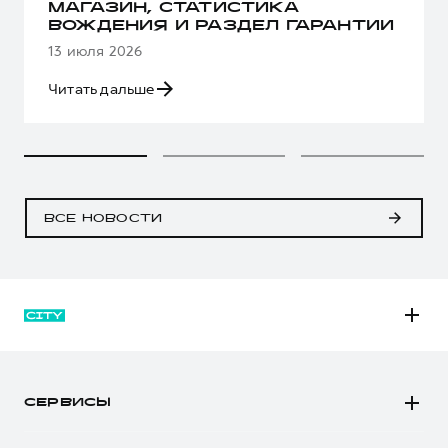
МАГАЗИН, СТАТИСТИКА
ВОЖДЕНИЯ И РАЗДЕЛ ГАРАНТИИ
13 июля 2026
Читать дальше
ВСЕ НОВОСТИ
M6
JOLION
СЕРВИСЫ
DARGO
Автомобили в наличии
DARGO Х