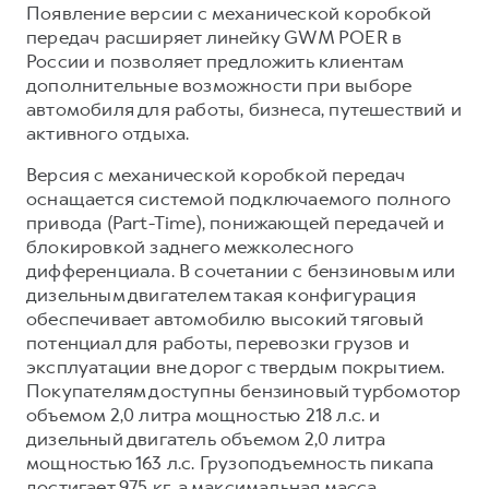
Сервис для корпоративных клиентов
Появление версии с механической коробкой
передач расширяет линейку GWM POER в
HAVAL Лизинг
АКСЕССУАРЫ HAVAL
России и позволяет предложить клиентам
Автомобильные аксессуары
дополнительные возможности при выборе
автомобиля для работы, бизнеса, путешествий и
АКСЕССУАРЫ HAVAL
Коллекция CITY
активного отдыха.
Автомобильные аксессуары
Коллекция Базовая
Версия с механической коробкой передач
Коллекция CITY
Коллекция Детская
оснащается системой подключаемого полного
Коллекция Базовая
привода (Part-Time), понижающей передачей и
блокировкой заднего межколесного
Коллекция Детская
дифференциала. В сочетании с бензиновым или
дизельным двигателем такая конфигурация
обеспечивает автомобилю высокий тяговый
потенциал для работы, перевозки грузов и
эксплуатации вне дорог с твердым покрытием.
Покупателям доступны бензиновый турбомотор
объемом 2,0 литра мощностью 218 л.с. и
дизельный двигатель объемом 2,0 литра
мощностью 163 л.с. Грузоподъемность пикапа
достигает 975 кг, а максимальная масса