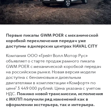
Тест-драйв
СЕРВИСНОЕ ОБСЛУЖИВАНИЕ
О дилере
Трейд-ин
Нулевое ТО
Наша команда
DARGO
DARGO X
Программа «Помощь на дороге»
Контакты
от 3 199 000 ₽
от 3 499 000 ₽
КРЕДИТ И СТРАХОВАНИЕ
Регламенты технического обслуживания
Первые пикапы GWM POER с механической
Кредитный калькулятор
Электронный ПТС
коробкой переключения передач уже
доступны в дилерских центрах HAVAL CITY
Страхование
Компания ООО «Грейт Волл Мотор Рус»
Кредит
ПОДДЕРЖКА
объявляет о старте продаж рамного пикапа
F7
F7X
GWM Безопасность
от 2 899 000 ₽
от 3 599 000 ₽
GWM POER с механической коробкой передач
на российском рынке. Новая версия модели
КОРПОРАТИВНЫМ КЛИЕНТАМ
Гарантия HAVAL
доступна с бензиновым и дизельным
Для малого бизнеса
Мобильное приложение GWM
двигателями в комплектации «Комфорт» по
Корпоративным клиентам
Программа «HAVAL Защита+»
цене¹ 3 449 000 рублей. Цена указана с учетом
НДС.
Помимо новой трансмиссии, исполнения
Крупным корпоративным клиентам
Руководства по эксплуатации
с МКПП получили ряд изменений как в
POER
от 3 449 000 ₽
Система управления автопарком
Подписки
оформлении экстерьера, так и интерьера.