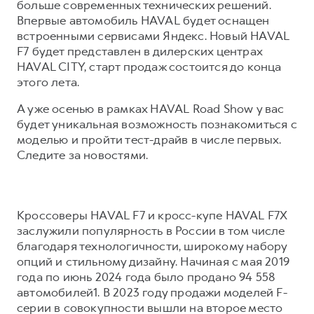
Сервис для корпоративных клиентов
больше современных технических решений.
Впервые автомобиль HAVAL будет оснащен
HAVAL Лизинг
АКСЕССУАРЫ HAVAL
встроенными сервисами Яндекс. Новый HAVAL
Автомобильные аксессуары
F7 будет представлен в дилерских центрах
HAVAL CITY, старт продаж состоится до конца
АКСЕССУАРЫ HAVAL
Коллекция CITY
этого лета.
Автомобильные аксессуары
Коллекция Базовая
А уже осенью в рамках HAVAL Road Show у вас
Коллекция CITY
Коллекция Детская
будет уникальная возможность познакомиться с
Коллекция Базовая
моделью и пройти тест-драйв в числе первых.
Следите за новостями.
Коллекция Детская
Кроссоверы HAVAL F7 и кросс-купе HAVAL F7X
заслужили популярность в России в том числе
благодаря технологичности, широкому набору
опций и стильному дизайну. Начиная с мая 2019
года по июнь 2024 года было продано 94 558
автомобилей1. В 2023 году продажи моделей F-
серии в совокупности вышли на второе место