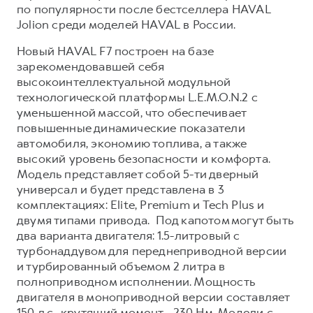
по популярности после бестселлера HAVAL
Jolion среди моделей HAVAL в России.
Новый HAVAL F7 построен на базе
зарекомендовавшей себя
высокоинтеллектуальной модульной
технологической платформы L.E.M.O.N.2 с
уменьшенной массой, что обеспечивает
повышенные динамические показатели
автомобиля, экономию топлива, а также
высокий уровень безопасности и комфорта.
Модель представляет собой 5-ти дверный
универсал и будет представлена в 3
комплектациях: Elite, Premium и Tech Plus и
двумя типами привода. Под капотом могут быть
два варианта двигателя: 1.5-литровый с
турбонаддувом для переднеприводной версии
и турбированный объемом 2 литра в
полноприводном исполнении. Мощность
двигателя в моноприводной версии составляет
150 л.с., крутящий момент - 230 Нм. Модели с