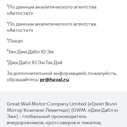
³По данным аналитического агентства
«Автостат»
⁴По данным аналитического агентства
«Автостат»
⁵Пикап
⁸Уан Джи Дабл Ю Эм
⁹Джи Дабл Ю Эм Тэк Дэй
За дополнительной информацией, пожалуйста,
обращайтесь:
pr@haval.ru
Great Wall Motor Company Limited («Грейт Волл
Мотор Компани Лимитед») (GWM, «Джи Дабл ю
Эм») – глобальный производитель
внедорожников, кроссоверов и пикапов,