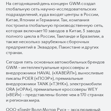
На сегодняшний день концерн GWM создал
глобальную сеть научно-исследовательских
подразделений, куда входят центры в России,
Китае, Японии и Германии. Так, компания
построила глобальную производственную сеть,
которая включает 10 заводов в Китае, 3 завода
полного цикла в России, Таиланде и Бразилии, а
также несколько зарубежных сборочных
предприятий в Эквадоре, Пакистане и других
странах.
Сегодня пять основных автомобильных брендов
GWM – интеллектуальные кроссоверы и
внедорожники HAVAL («ХАВЕЙЛ»), выносливые
пикапы POER («ПОЭР»), премиальные
внедорожники TANK («ТЭНК»), электромобили
ORA («ОРА»), премиальные кроссоверы WEY
(«ВЕЙ») – представлены более чем в 170 странах
и регионах мира.
ООО «Грейт Волл Мотор Рус» – эксклюзивный