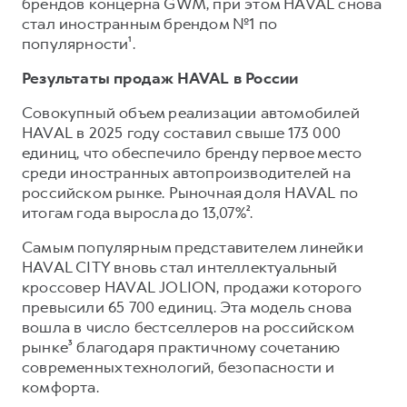
Сервис для корпоративных клиентов
брендов концерна GWM, при этом HAVAL снова
стал иностранным брендом №1 по
HAVAL Лизинг
АКСЕССУАРЫ HAVAL
популярности¹.
Автомобильные аксессуары
Результаты продаж HAVAL в России
АКСЕССУАРЫ HAVAL
Коллекция CITY
Совокупный объем реализации автомобилей
Автомобильные аксессуары
Коллекция Базовая
HAVAL в 2025 году составил свыше 173 000
Коллекция CITY
Коллекция Детская
единиц, что обеспечило бренду первое место
среди иностранных автопроизводителей на
Коллекция Базовая
российском рынке. Рыночная доля HAVAL по
Коллекция Детская
итогам года выросла до 13,07%².
Самым популярным представителем линейки
HAVAL CITY вновь стал интеллектуальный
кроссовер HAVAL JOLION, продажи которого
превысили 65 700 единиц. Эта модель снова
вошла в число бестселлеров на российском
рынке³ благодаря практичному сочетанию
современных технологий, безопасности и
комфорта.