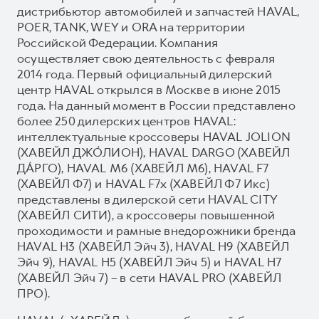
дистрибьютор автомобилей и запчастей HAVAL,
POER, TANK, WEY и ORA на территории
Российской Федерации. Компания
осуществляет свою деятельность с февраля
2014 года. Первый официальный дилерский
центр HAVAL открылся в Москве в июне 2015
года. На данный момент в России представлено
более 250 дилерских центров HAVAL:
интеллектуальные кроссоверы HAVAL JOLION
(ХАВЕЙЛ ДЖО́ЛИОН), HAVAL DARGO (ХАВЕЙЛ
ДА́РГО), HAVAL М6 (ХАВЕЙЛ M6), HAVAL F7
(ХАВЕЙЛ Ф7) и HAVAL F7x (ХАВЕЙЛ Ф7 Икс)
представлены в дилерской сети HAVAL CITY
(ХАВЕЙЛ СИТИ), а кроссоверы повышенной
проходимости и рамные внедорожники бренда
HAVAL H3 (ХАВЕЙЛ Эйч 3), HAVAL H9 (ХАВЕЙЛ
Эйч 9), HAVAL H5 (ХАВЕЙЛ Эйч 5) и HAVAL H7
(ХАВЕЙЛ Эйч 7) – в сети HAVAL PRO (ХАВЕЙЛ
ПРО).