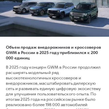
Тест-драйв
СЕРВИСНОЕ ОБСЛУЖИВАНИЕ
О дилере
Трейд-ин
Нулевое ТО
Наша команда
DARGO
DARGO X
Программа «Помощь на дороге»
Контакты
от 3 199 000 ₽
от 3 499 000 ₽
КРЕДИТ И СТРАХОВАНИЕ
Регламенты технического обслуживания
Кредитный калькулятор
Электронный ПТС
Страхование
Объем продаж внедорожников и кроссоверов
GWM в России в 2025 году приблизился к 200
Кредит
ПОДДЕРЖКА
000 единиц
F7
F7X
GWM Безопасность
от 2 899 000 ₽
от 3 599 000 ₽
В 2025 году концерн GWM в России продолжил
КОРПОРАТИВНЫМ КЛИЕНТАМ
Гарантия HAVAL
расширять модельный ряд
высокотехнологичных кроссоверов и
Для малого бизнеса
Мобильное приложение GWM
внедорожников, масштабировать дилерскую
Корпоративным клиентам
Программа «HAVAL Защита+»
сеть и развивать единую цифровую экосистему
для улучшения пользовательского опыта. По
Крупным корпоративным клиентам
Руководства по эксплуатации
POER
итогам 2025 года на российском рынке было
от 3 449 000 ₽
Система управления автопарком GWM Fleet
Подписки
реализовано более 198 000 автомобилей