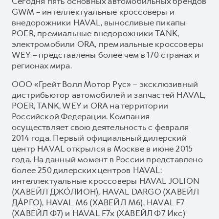
Сегодня пять основных автомобильных брендов
GWM – интеллектуальные кроссоверы и
внедорожники HAVAL, выносливые пикапы
POER, премиальные внедорожники TANK,
электромобили ORA, премиальные кроссоверы
WEY – представлены более чем в 170 странах и
регионах мира.
ООО «Грейт Волл Мотор Рус» – эксклюзивный
дистрибьютор автомобилей и запчастей HAVAL,
POER, TANK, WEY и ORA на территории
Российской Федерации. Компания
осуществляет свою деятельность с февраля
2014 года. Первый официальный дилерский
центр HAVAL открылся в Москве в июне 2015
года. На данный момент в России представлено
более 250 дилерских центров HAVAL:
интеллектуальные кроссоверы HAVAL JOLION
(ХАВЕЙЛ ДЖО́ЛИОН), HAVAL DARGO (ХАВЕЙЛ
ДА́РГО), HAVAL М6 (ХАВЕЙЛ M6), HAVAL F7
(ХАВЕЙЛ Ф7) и HAVAL F7x (ХАВЕЙЛ Ф7 Икс)