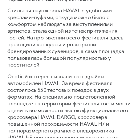
Сервис для корпоративных клиентов
Cтильная лаунж-зона HAVAL с удобными
HAVAL Лизинг
АКСЕССУАРЫ HAVAL
креслами-пуфами, откуда можно было с
Автомобильные аксессуары
комфортом наблюдать за выступлениями
артистов, стала одной из точек притяжения
АКСЕССУАРЫ HAVAL
Коллекция CITY
гостей. На протяжении всего фестиваля здесь
Автомобильные аксессуары
Коллекция Базовая
проходили конкурсы и розыгрыши
Коллекция CITY
Коллекция Детская
брендированных сувениров, а сама площадка
пользовалась большой популярностью у
Коллекция Базовая
посетителей.
Коллекция Детская
Особый интерес вызвали тест-драйвы
автомобилей HAVAL. За время фестиваля
состоялось 550 тестовых поездок в двух
форматах. На специально подготовленной
площадке на территории фестиваля гости могли
оценить возможности высокофункционального
кроссовера HAVAL DARGO, кроссовера
повышенной проходимости HAVAL H7 и
полноразмерного рамного внедорожника
HAVAL H9 при преодолении искусственных