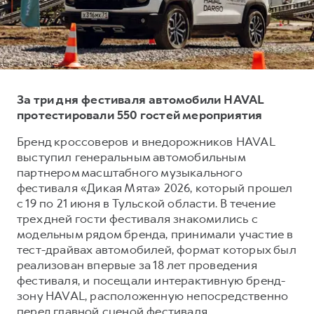
Тест-драйв
СЕРВИСНОЕ ОБСЛУЖИВАНИЕ
О дилере
Трейд-ин
Нулевое ТО
Наша команда
DARGO
DARGO X
Программа «Помощь на дороге»
Контакты
от 3 199 000 ₽
от 3 499 000 ₽
КРЕДИТ И СТРАХОВАНИЕ
Регламенты технического обслуживания
За три дня фестиваля автомобили HAVAL
Кредитный калькулятор
Электронный ПТС
протестировали 550 гостей мероприятия
Страхование
Бренд кроссоверов и внедорожников HAVAL
выступил генеральным автомобильным
Кредит
ПОДДЕРЖКА
партнером масштабного музыкального
F7
F7X
GWM Безопасность
от 2 899 000 ₽
от 3 599 000 ₽
фестиваля «Дикая Мята» 2026, который прошел
с 19 по 21 июня в Тульской области. В течение
КОРПОРАТИВНЫМ КЛИЕНТАМ
Гарантия HAVAL
трех дней гости фестиваля знакомились с
Для малого бизнеса
Мобильное приложение GWM
модельным рядом бренда, принимали участие в
Корпоративным клиентам
Программа «HAVAL Защита+»
тест-драйвах автомобилей, формат которых был
реализован впервые за 18 лет проведения
Крупным корпоративным клиентам
Руководства по эксплуатации
фестиваля, и посещали интерактивную бренд-
POER
от 3 449 000 ₽
Система управления автопарком GWM Fleet
Подписки
зону HAVAL, расположенную непосредственно
перед главной сценой фестиваля.